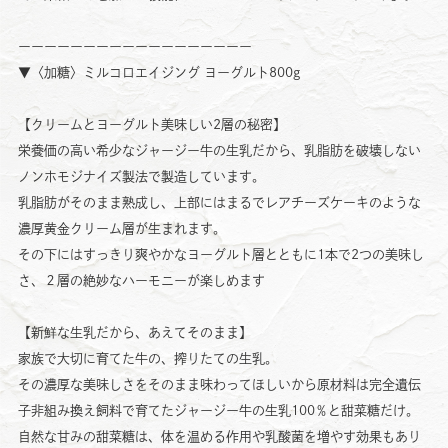
ーーーーーーーーーーーーーーーーーー
▼〈加糖〉ミルコロエイジング ヨーグルト800g
【クリームとヨーグルト美味しい2層の秘密】
栄養価の高い希少なジャージー牛の生乳だから、乳脂肪を破壊しない
ノンホモジナイズ製法で製造しています。
乳脂肪がそのまま熟成し、上部にはまるでレアチーズケーキのような
濃厚黄金クリーム層が生まれます。
その下にはすっきり爽やかなヨーグルト層とともに1本で2つの美味し
さ、２層の絶妙なハーモニーが楽しめます
【新鮮な生乳だから、あえてそのまま】
家族で大切に育てた牛の、搾りたての生乳。
その濃厚な美味しさをそのまま味わってほしいから原材料は完全遺伝
子非組み換え飼料で育てたジャージー牛の生乳100％と甜菜糖だけ。
自然な甘みの甜菜糖は、体を温める作用や乳酸菌を増やす効果もあり