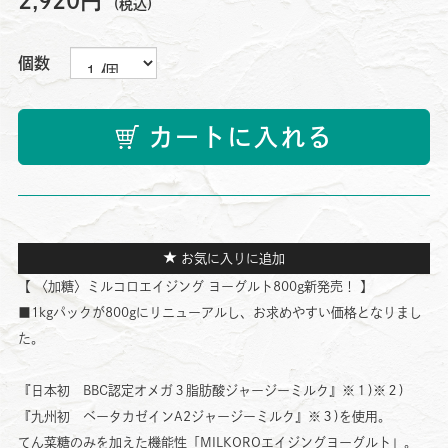
2,920円
(税込)
個数
カートに入れる
お気に入りに追加
【 〈加糖〉ミルコロエイジング ヨーグルト800g新発売！ 】
■1kgパックが800gにリニューアルし、お求めやすい価格となりまし
た。
『日本初 BBC認定オメガ３脂肪酸ジャージーミルク』※１)※２)
『九州初 ベータカゼインA2ジャージーミルク』※３)を使用。
てん菜糖のみを加えた機能性「MILKOROエイジングヨーグルト」。