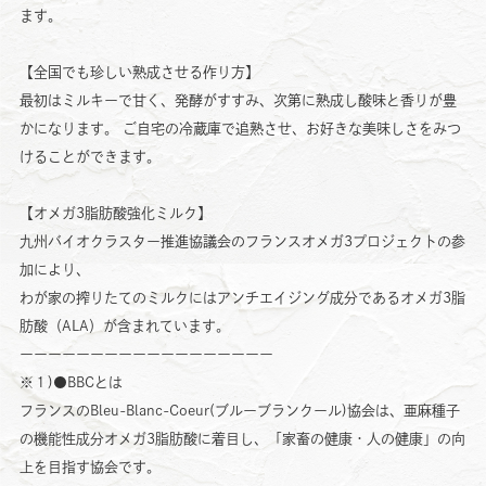
ます。
【全国でも珍しい熟成させる作り方】
最初はミルキーで甘く、発酵がすすみ、次第に熟成し酸味と香りが豊
かになります。 ご自宅の冷蔵庫で追熟させ、お好きな美味しさをみつ
けることができます。
【オメガ3脂肪酸強化ミルク】
九州バイオクラスター推進協議会のフランスオメガ3プロジェクトの参
加により、
わが家の搾りたてのミルクにはアンチエイジング成分であるオメガ3脂
肪酸（ALA）が含まれています。
ーーーーーーーーーーーーーーーーーー
※１)●BBCとは
フランスのBleu-Blanc-Coeur(ブルーブランクール)協会は、亜麻種子
の機能性成分オメガ3脂肪酸に着目し、「家畜の健康・人の健康」の向
上を目指す協会です。