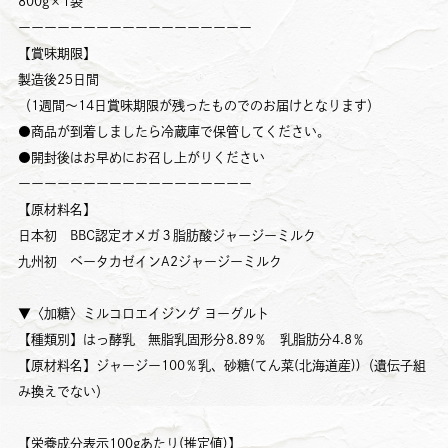
800g×1袋
ーーーーーーーーーーーーーーーーーー
【賞味期限】
製造後25日間
（1週間～14日賞味期限が残ったものでのお届けとなります）
●商品が到着しましたら冷蔵庫で保管してください。
●開封後はお早めにお召し上がりください
ーーーーーーーーーーーーーーーーーー
【原材料名】
日本初 BBC認定オメガ３脂肪酸ジャージーミルク
九州初 ベータカゼインA2ジャージーミルク
▼〈加糖〉ミルコロエイジング ヨーグルト
【種類別】はっ酵乳 無脂乳固形分8.89％ 乳脂肪分4.8％
【原材料名】ジャージー100％乳、砂糖(てん菜(北海道産))（遺伝子組
み換えでない）
【栄養成分表示100gあたり(推定値)】