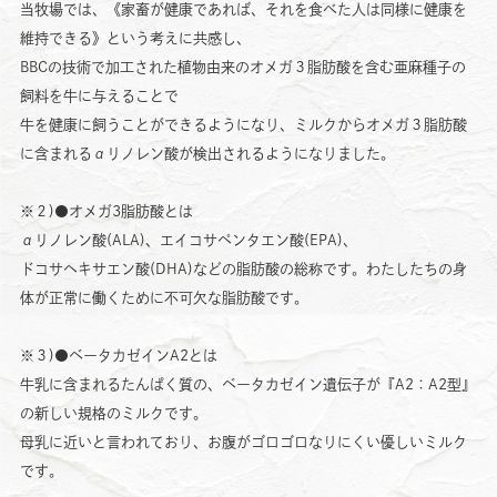
当牧場では、《家畜が健康であれば、それを食べた人は同様に健康を
維持できる》という考えに共感し、
BBCの技術で加工された植物由来のオメガ３脂肪酸を含む亜麻種子の
飼料を牛に与えることで
牛を健康に飼うことができるようになり、ミルクからオメガ３脂肪酸
に含まれるαリノレン酸が検出されるようになりました。
※２)●オメガ3脂肪酸とは
αリノレン酸(ALA)、エイコサペンタエン酸(EPA)、
ドコサヘキサエン酸(DHA)などの脂肪酸の総称です。わたしたちの身
体が正常に働くために不可欠な脂肪酸です。
※３)●ベータカゼインA2とは
牛乳に含まれるたんぱく質の、ベータカゼイン遺伝子が『A2：A2型』
の新しい規格のミルクです。
母乳に近いと言われており、お腹がゴロゴロなりにくい優しいミルク
です。