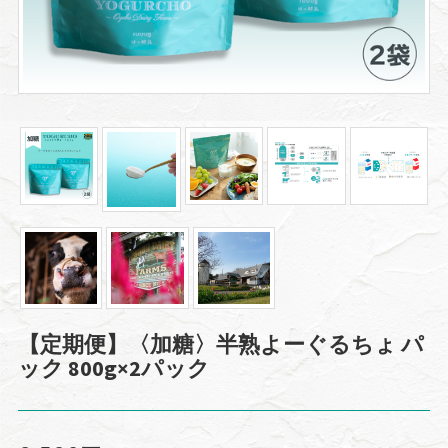
【定期便】〈加糖〉半熟よーぐるちょ パ
ック 800g×2パック