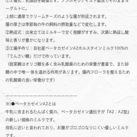
①２層式：乳脂肪を破壊せず、ノンホモジナイズド製法でそのままヨ
ーグルトに。
上部に濃厚でクリームチーズのような層が形成されます。
層の厚さは季節毎の牛の飼料の摂取量などで変化します。
②熟成式：出来立てはミルキーで甘く発酵がすすみ、次第に熟成し酸
味と香りが豊かになります。
③工場手作り：自社産ベータカゼインA2ホルスタインミルク100%の
「てんさい糖」だけで作っています。
（甜菜糖はオリゴ糖を多く含み乳酸菌のための栄養が豊富で、また砂
糖の中で唯一 体を温める作用があります。腸内フローラを整えるため
の乳酸菌の良い栄養分です）
ーーーーーーーーーーーーーーーーーー
※)●ベータカゼインA2とは
牛乳に含まれるたんぱく質の、ベータカゼイン遺伝子が『A2：A2型』
の新しい規格のミルクです。
母乳に近いと言われており、お腹がゴロゴロなりにくい優しいミルク
です。