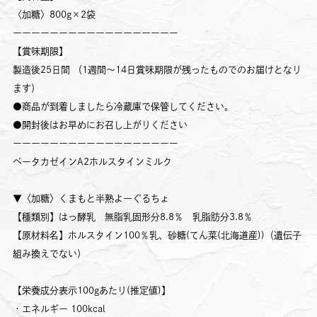
〈加糖〉800g×2袋
ーーーーーーーーーーーーーーーーーー
【賞味期限】
製造後25日間 （1週間～14日賞味期限が残ったものでのお届けとなり
ます）
●商品が到着しましたら冷蔵庫で保管してください。
●開封後はお早めにお召し上がりください
ーーーーーーーーーーーーーーーーーー
ベータカゼインA2ホルスタインミルク
▼〈加糖〉くまもと半熟よーぐるちょ
【種類別】はっ酵乳 無脂乳固形分8.8％ 乳脂肪分3.8％
【原材料名】ホルスタイン100％乳、砂糖(てん菜(北海道産))（遺伝子
組み換えでない）
【栄養成分表示100gあたり(推定値)】
・エネルギー 100kcal